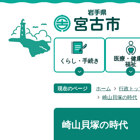
医療・健
くらし・手続き
福祉
現在のページ
ホーム
行政トッ
崎山貝塚の時代
崎山貝塚の時代