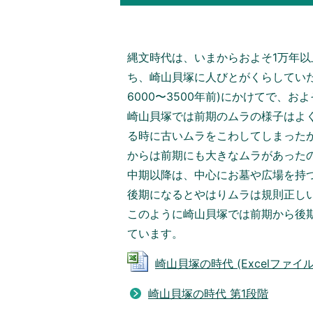
縄文時代は、いまからおよそ1万年以
ち、崎山貝塚に人びとがくらしてい
6000〜3500年前)にかけてで、お
崎山貝塚では前期のムラの様子はよ
る時に古いムラをこわしてしまった
からは前期にも大きなムラがあった
中期以降は、中心にお墓や広場を持
後期になるとやはりムラは規則正し
このように崎山貝塚では前期から後
ています。
崎山貝塚の時代 (Excelファイル: 
崎山貝塚の時代 第1段階