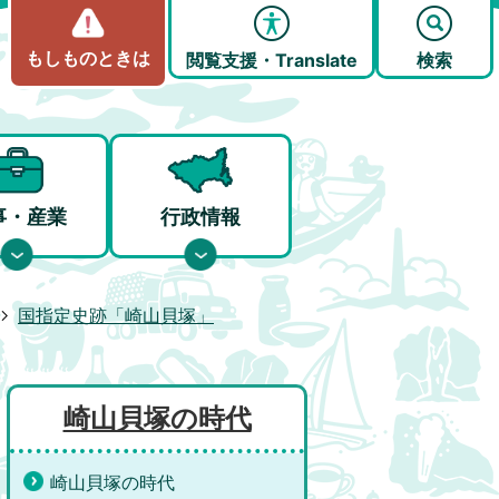
もしものときは
閲覧支援・Translate
検索
事・産業
行政情報
国指定史跡「崎山貝塚」
崎山貝塚の時代
崎山貝塚の時代