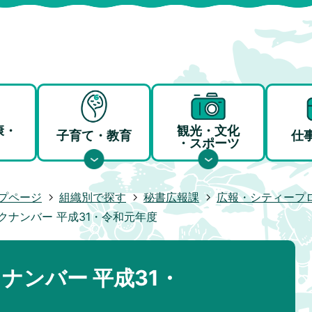
康・
観光・文化
子育て・教育
仕
・スポーツ
プページ
組織別で探す
秘書広報課
広報・シティープ
クナンバー 平成31・令和元年度
ナンバー 平成31・