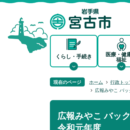
医療・健
くらし・手続き
福祉
現在のページ
ホーム
行政トッ
広報みやこ バッ
広報みやこ バック
令和元年度