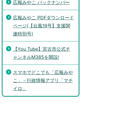
広報みやこ バックナンバー
広報みやこ PDFダウンロード
ページ(【台風19号】支援関
連特別号)
【You Tube】宮古市公式チ
ャンネルM385を開設!
スマホでどこでも「広報みや
こ」－行政情報アプリ「マチ
イロ」