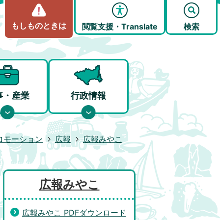
もしものときは
閲覧支援・Translate
検索
事・産業
行政情報
ロモーション
広報
広報みやこ
広報みやこ
広報みやこ PDFダウンロード