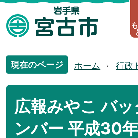
現在のページ
ホーム
行政
広報みやこ バッ
ンバー 平成30