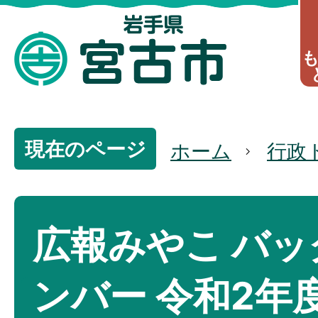
現在のページ
ホーム
行政
広報みやこ バッ
ンバー 令和2年