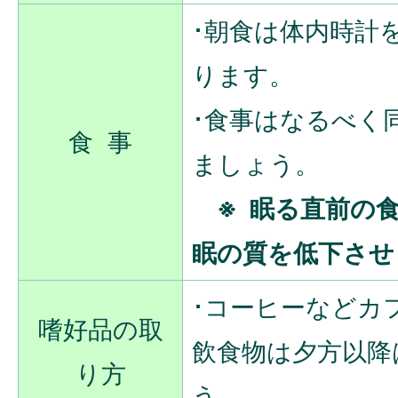
･朝食は体内時計
ります。
･食事はなるべく
食 事
ましょう。
※ 眠る直前の食
眠の質を低下させま
･コーヒーなどカ
嗜好品の取
飲食物は夕方以降
り方
う。