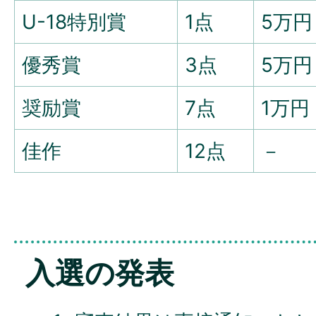
U-18特別賞
1点
5万円
優秀賞
3点
5万円
奨励賞
7点
1万円
佳作
12点
－
入選の発表