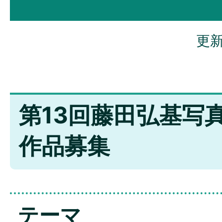
更新
第13回藤田弘基写
作品募集
テーマ