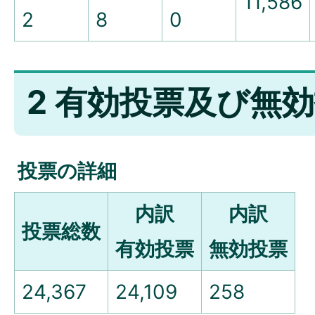
11,586
2
8
0
2 有効投票及び無
投票の詳細
内訳
内訳
投票総数
有効投票
無効投票
24,367
24,109
258