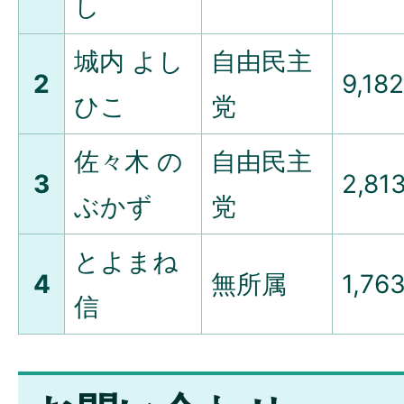
し
城内 よし
自由民主
2
9,182
ひこ
党
佐々木 の
自由民主
3
2,81
ぶかず
党
とよまね
4
無所属
1,76
信