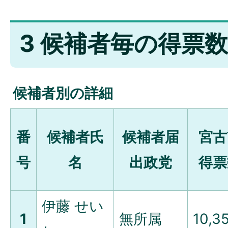
3 候補者毎の得票数
候補者別の詳細
番
候補者氏
候補者届
宮古
号
名
出政党
得票
伊藤 せい
1
無所属
10,3