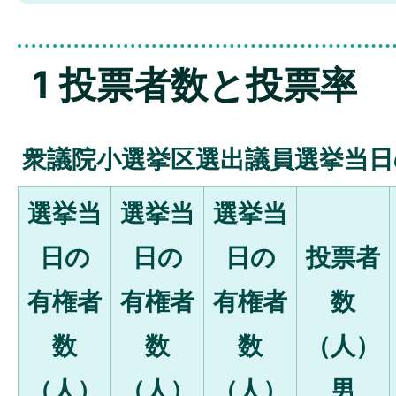
1 投票者数と投票率
衆議院小選挙区選出議員選挙当日
選挙当
選挙当
選挙当
日の
日の
日の
投票者
有権者
有権者
有権者
数
数
数
数
（人）
（人）
（人）
（人）
男