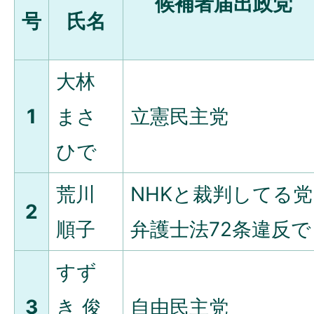
候補者届出政党
号
氏名
大林
1
まさ
立憲民主党
ひで
荒川
NHKと裁判してる党
2
順子
弁護士法72条違反で
すず
3
き 俊
自由民主党