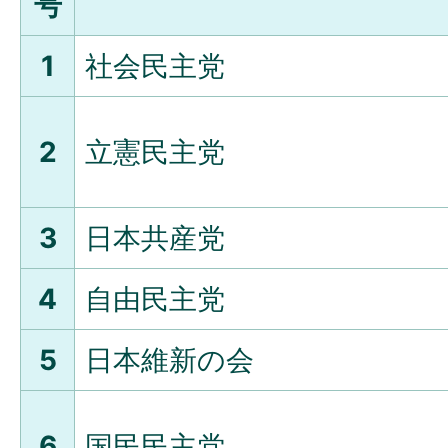
号
1
社会民主党
2
立憲民主党
3
日本共産党
4
自由民主党
5
日本維新の会
6
国民民主党