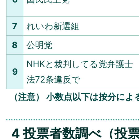
7
れいわ新選組
8
公明党
NHKと裁判してる党弁護士
9
法72条違反で
（注意） 小数点以下は按分によ
4 投票者数調べ（投