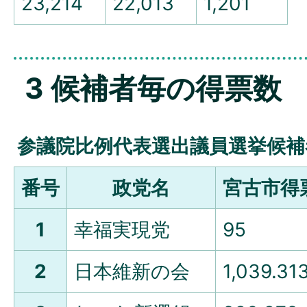
23,214
22,013
1,201
3 候補者毎の得票数
参議院比例代表選出議員選挙候補
番号
政党名
宮古市得
1
幸福実現党
95
2
日本維新の会
1,039.31