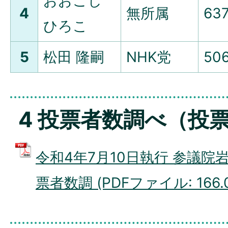
おおごし
4
無所属
63
ひろこ
5
松田 隆嗣
NHK党
50
4 投票者数調べ（投
令和4年7月10日執行 参議院
票者数調 (PDFファイル: 166.0