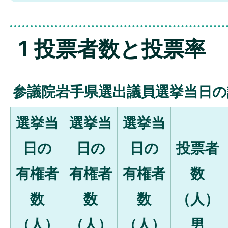
1 投票者数と投票率
参議院岩手県選出議員選挙当日の
選挙当
選挙当
選挙当
日の
日の
日の
投票者
有権者
有権者
有権者
数
数
数
数
（人）
（人）
（人）
（人）
男