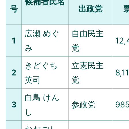
候補者氏名
号
出政党
広瀬 めぐ
自由民主
1
12,
み
党
きどぐち
立憲民主
2
8,1
英司
党
白鳥 けん
3
参政党
98
し