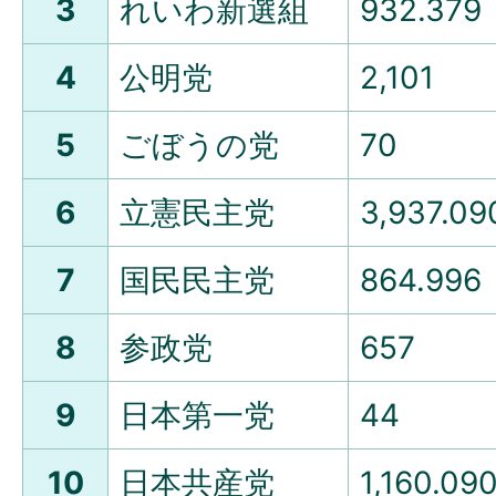
3
れいわ新選組
932.379
4
公明党
2,101
5
ごぼうの党
70
6
立憲民主党
3,937.09
7
国民民主党
864.996
8
参政党
657
9
日本第一党
44
10
日本共産党
1,160.09