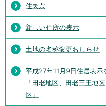
住民票
新しい住所の表示
土地の名称変更おしらせ
平成27年11月9日住居表
「田老地区、田老三王地区
区」