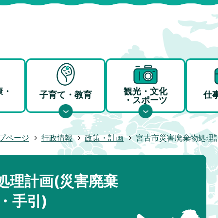
康・
観光・文化
子育て・教育
仕
・スポーツ
プページ
行政情報
政策・計画
宮古市災害廃棄物処理計
処理計画(災害廃棄
・手引)