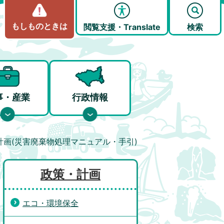
もしものときは
閲覧支援・Translate
検索
事・産業
行政情報
画(災害廃棄物処理マニュアル・手引)
政策・計画
エコ・環境保全