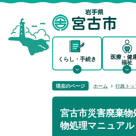
医療・健
くらし・手続き
福祉
現在のページ
ホーム
行政トッ
宮古市災害廃棄物
物処理マニュアル