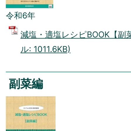
令和6年
減塩・適塩レシピBOOK【副菜編
ル: 1011.6KB)
副菜編