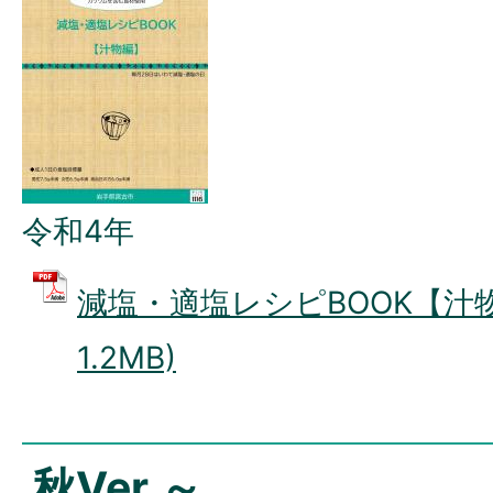
令和4年
減塩・適塩レシピBOOK【汁物
1.2MB)
秋Ver.～