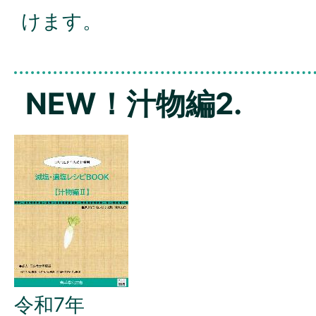
けます。
NEW！汁物編2.
令和7年