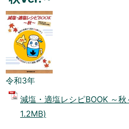
令和3年
減塩・適塩レシピBOOK ～秋～
1.2MB)