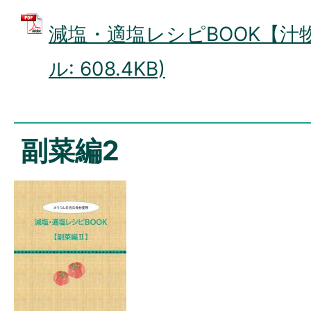
減塩・適塩レシピBOOK【汁物編
ル: 608.4KB)
副菜編2