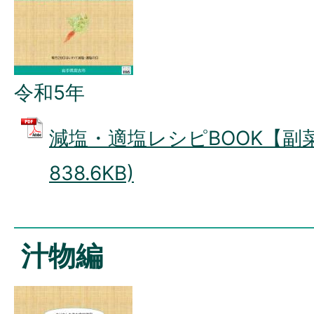
令和5年
減塩・適塩レシピBOOK【副菜
838.6KB)
汁物編