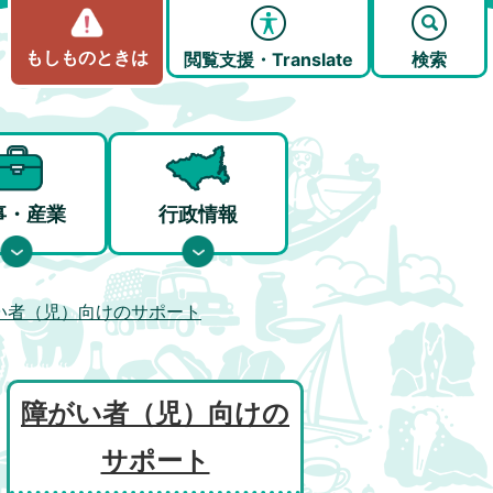
もしものときは
閲覧支援・Translate
検索
事・産業
行政情報
い者（児）向けのサポート
障がい者（児）向けの
サポート