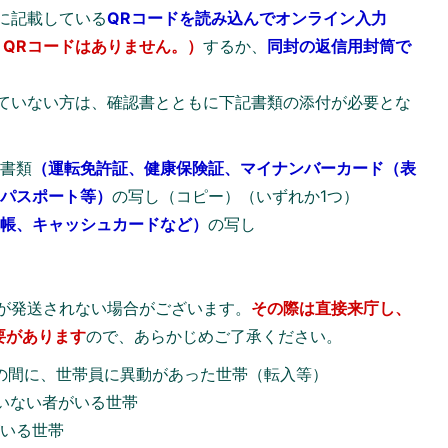
に記載している
QRコードを読み込んでオンライン入力
QRコードはありません。）
するか、
同封の返信用封筒で
ていない方は、確認書とともに下記書類の添付が必要とな
る書類
（
運転免許証、健康保険証、マイナンバーカード（表
、パスポート等）
の写し（コピー）（いずれか1つ）
通帳、キャッシュカードなど）
の写し
が発送されない場合がございます。
その際は直接来庁し、
要があります
ので、あらかじめご了承ください。
での間に、世帯員に異動があった世帯（転入等）
いない者がいる世帯
がいる世帯