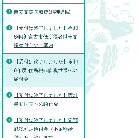
自立支援医療費(精神通院)
【受付は終了しました】令和
6年度 宮古市低所得者世帯支
援給付金のご案内
【受付は終了しました】令和
6年度 住民税非課税世帯への
給付金
【受付は終了しました】家計
急変世帯への給付金
【受付は終了しました】定額
減税補足給付金（不足額給
付）を支給します