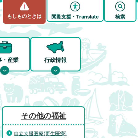
もしものときは
閲覧支援・Translate
検索
事・産業
行政情報
その他の福祉
自立支援医療(更生医療)