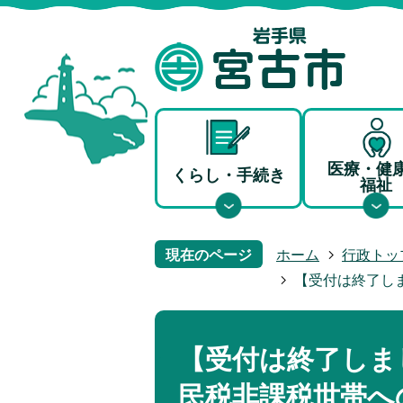
医療・健
くらし・手続き
福祉
現在のページ
ホーム
行政トッ
【受付は終了し
【受付は終了しま
民税非課税世帯へ