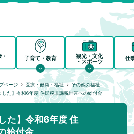
康・
観光・文化
子育て・教育
仕
・スポーツ
プページ
医療・健康・福祉
その他の福祉
ました】令和6年度 住民税非課税世帯への給付金
した】令和6年度 住
の給付金