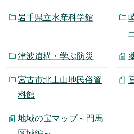
岩手県立水産科学館
津波遺構・学ぶ防災
宮古市北上山地民俗資
料館
地域の宝マップ～門馬
区域編～