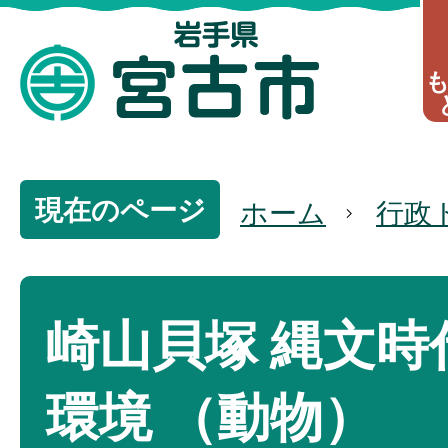
現在のページ
ホーム
行政
崎山貝塚 縄文時
環境 （動物）