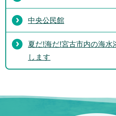
中央公民館
夏だ!海だ!宮古市内の海
します