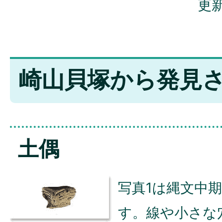
更新
崎山貝塚から発見
土偶
写真1は縄文中
す。線や小さな