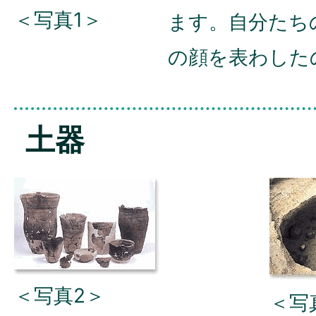
＜写真1＞
ます。自分たち
の顔を表わした
土器
＜写真2＞
＜写