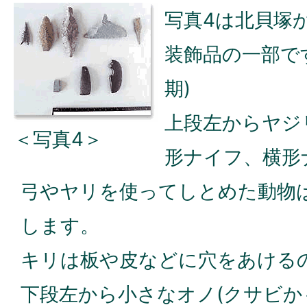
写真4は北貝塚
装飾品の一部で
期)
上段左からヤジ
＜写真4＞
形ナイフ、横形
弓やヤリを使ってしとめた動物
します。
キリは板や皮などに穴をあける
下段左から小さなオノ(クサビか