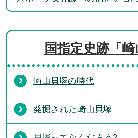
国指定史跡「崎
崎山貝塚の時代
発掘された崎山貝塚
貝塚ってなんだろう?