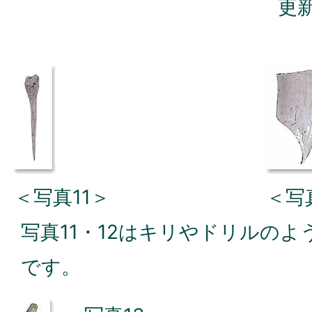
更新
＜写真11＞
＜写
写真11・12はキリやドリルの
です。