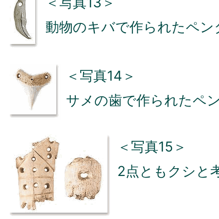
＜写真13＞
動物のキバで作られたペン
＜写真14＞
サメの歯で作られたペ
＜写真15＞
2点ともクシと