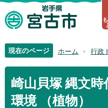
現在のページ
ホーム
行政
崎山貝塚 縄文時
環境 （植物）