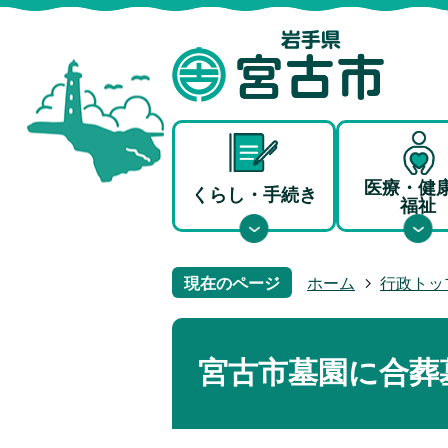
医療・健
くらし・手続き
福祉
現在のページ
ホーム
行政トッ
宮古市墓園に合葬