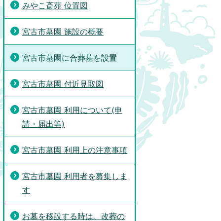
みやこ斎苑 位置図
宮古市墓園 施設の概要
宮古市墓園に合葬墓を設置
宮古市墓園 付近見取図
宮古市墓園 利用について(申
請・届出等)
宮古市墓園 利用上の注意事項
宮古市墓園 利用者を募集しま
す
お墓を移設する時は、改葬の