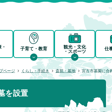
康・
観光・文化
子育て・教育
仕
・スポーツ
プページ
くらし・手続き
斎苑・墓地
宮古市墓園に合
墓を設置