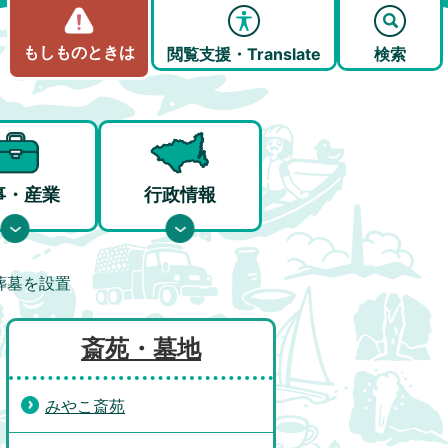
もしものときは
閲覧支援・Translate
検索
事・産業
行政情報
葬墓を設置
斎苑・墓地
みやこ斎苑