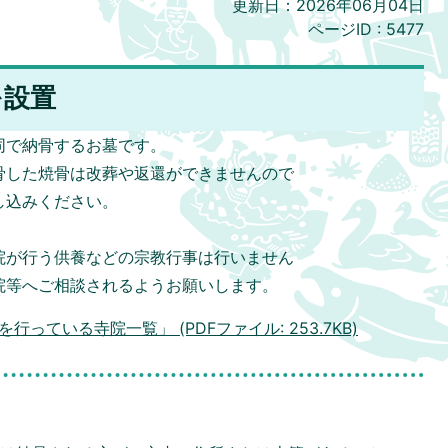
更新日：2026年06月04日
ページID :
5477
を設置
同で納骨するお墓です。
骨した焼骨は改葬や返還ができませんので
し込みください。
院が行う供養などの宗教行事は行いません
院等へご相談されるようお願いします。
ている寺院一覧」 (PDFファイル: 253.7KB)