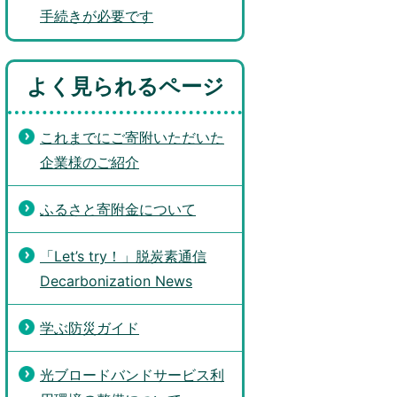
手続きが必要です
よく見られるページ
これまでにご寄附いただいた
企業様のご紹介
ふるさと寄附金について
「Let’s try！」脱炭素通信
Decarbonization News
学ぶ防災ガイド
光ブロードバンドサービス利