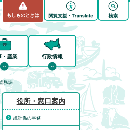
もしものときは
閲覧支援・Translate
検索
事・産業
行政情報
総務課
役所・窓口案内
統計係の事務