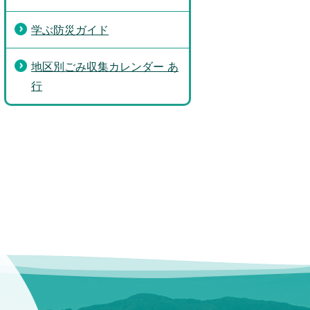
学ぶ防災ガイド
地区別ごみ収集カレンダー あ
行