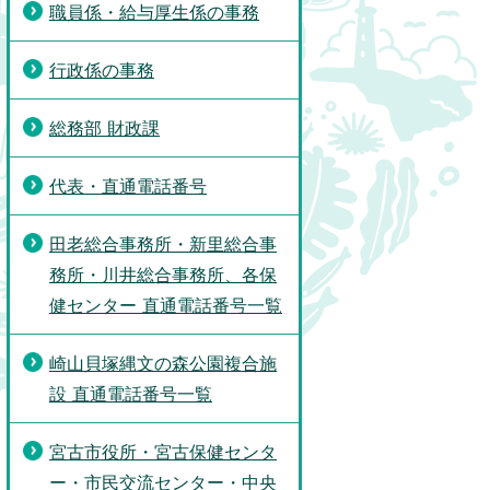
職員係・給与厚生係の事務
行政係の事務
総務部 財政課
代表・直通電話番号
田老総合事務所・新里総合事
務所・川井総合事務所、各保
健センター 直通電話番号一覧
崎山貝塚縄文の森公園複合施
設 直通電話番号一覧
宮古市役所・宮古保健センタ
ー・市民交流センター・中央