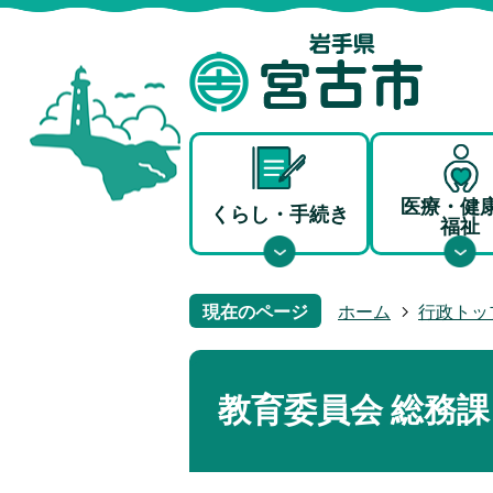
医療・健
くらし・手続き
福祉
現在のページ
ホーム
行政トッ
教育委員会 総務課