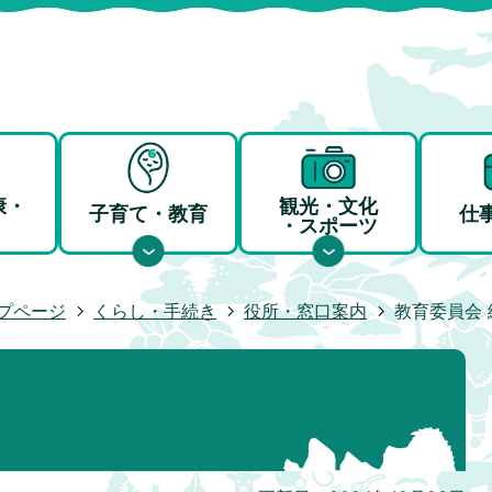
康・
観光・文化
子育て・教育
仕
・スポーツ
プページ
くらし・手続き
役所・窓口案内
教育委員会 