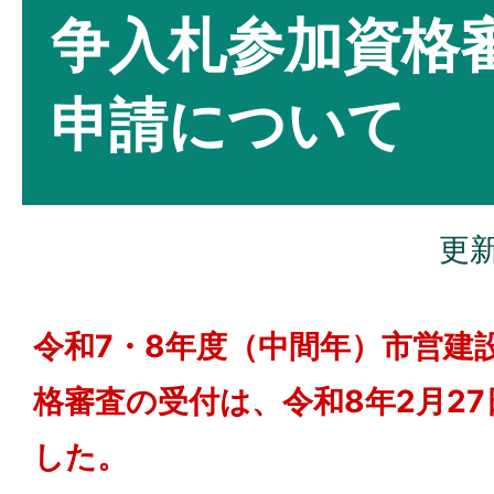
争入札参加資格
申請について
更新
令和7・8年度（中間年）市営建
格審査の受付は、令和8年2月2
した。