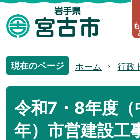
現在のページ
ホーム
行政
令和7・8年度（
年）市営建設工