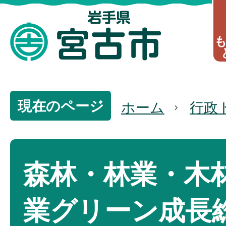
現在のページ
ホーム
行政
森林・林業・木
業グリーン成長