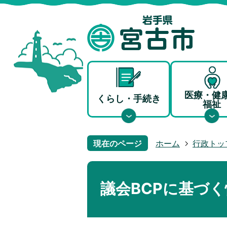
医療・健
くらし・手続き
福祉
現在のページ
ホーム
行政トッ
議会BCPに基づ