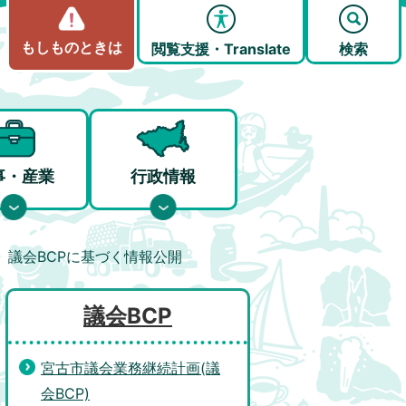
もしものときは
閲覧支援・Translate
検索
事・産業
行政情報
議会BCPに基づく情報公開
議会BCP
宮古市議会業務継続計画(議
会BCP)