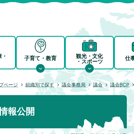
康・
観光・文化
子育て・教育
仕
・スポーツ
プページ
組織別で探す
議会事務局
議会
議会BCP
く情報公開