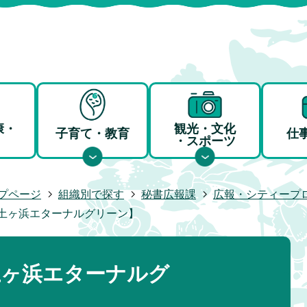
康・
観光・文化
子育て・教育
仕
・スポーツ
プページ
組織別で探す
秘書広報課
広報・シティープ
浄土ヶ浜エターナルグリーン】
土ヶ浜エターナルグ