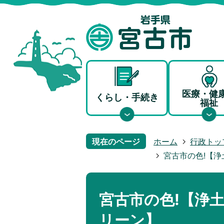
医療・健
くらし・手続き
福祉
現在のページ
ホーム
行政トッ
宮古市の色!【
宮古市の色!【浄
リーン】