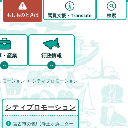
もしものときは
閲覧支援・Translate
検索
事・産業
行政情報
ロモーション
シティプロモーション
シティプロモーション
宮古市の色!【浄土ヶ浜エター