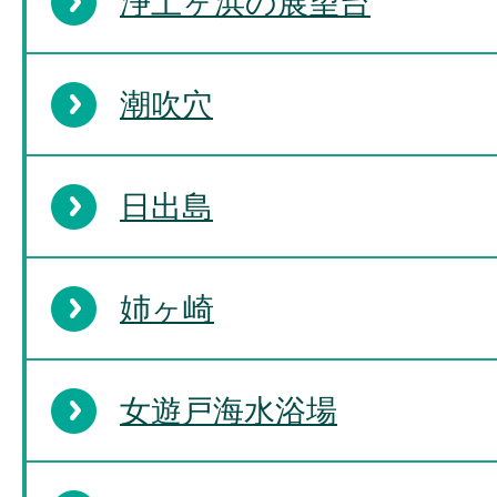
浄土ヶ浜の展望台
潮吹穴
日出島
姉ヶ崎
女遊戸海水浴場