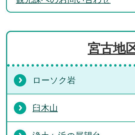
宮古地
ローソク岩
臼木山