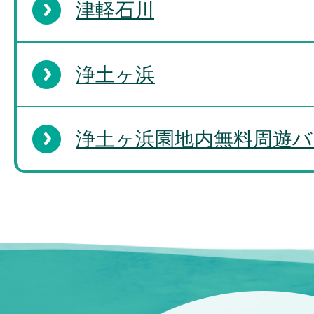
津軽石川
浄土ヶ浜
浄土ヶ浜園地内無料周遊バ