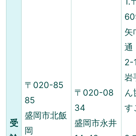
1.
60
矢
通
2-
岩
〒020-85
〒020-08
ん
85
34
す
盛岡市北飯
受
盛岡市永井
岡