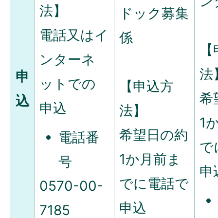
ン
法】
ドック募集
電話又はイ
係
【
ンターネ
法
申
ットでの
【申込方
希
込
申込
法】
1
希望日の約
電話番
で
1か月前ま
号
申
でに電話で
0570-00-
申込
7185