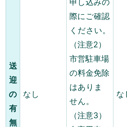
申し込みの
際にご確認
ください。
（注意2）
市営駐車場
送
の料金免除
迎
はありま
の
なし
な
せん。
有
（注意3）
無