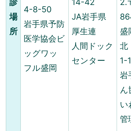
診
14-42
2.
4-8-50
場
JA岩手県
86
岩手県予防
所
厚生連
盛
医学協会ビ
人間ドック
北
ッグワッ
センター
1-
フル盛岡
岩
ん
い
管