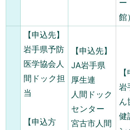
ー
館
【申込先】
岩手県予防
【申込先】
医学協会人
JA岩手県
【
間ドック担
厚生連
岩
当
人間ドック
ん
センター
健
【申込方
宮古市人間