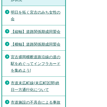
明日を拓く宮古のみち女性の
会
【縦軸】道路関係期成同盟会
【横軸】道路関係期成同盟会
宮古盛岡横断道路沿線の道の
駅をめぐってインフラカード
を集めよう!
市道末広町線(末広町区間)終
日一方通行化について
市道施設の不具合による事故