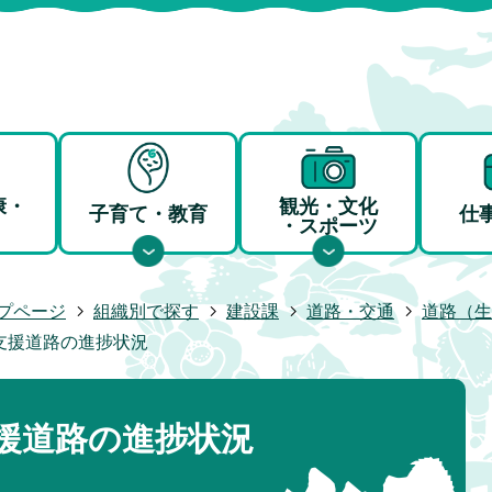
康・
観光・文化
子育て・教育
仕
・スポーツ
プページ
組織別で探す
建設課
道路・交通
道路（生
支援道路の進捗状況
援道路の進捗状況