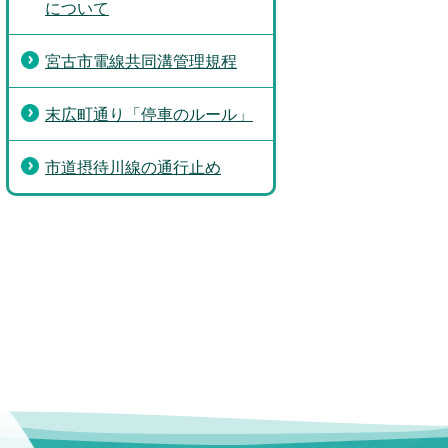
について
宮古市電線共同溝管理規程
末広町通り「停車のルール」
市道摂待川線の通行止め