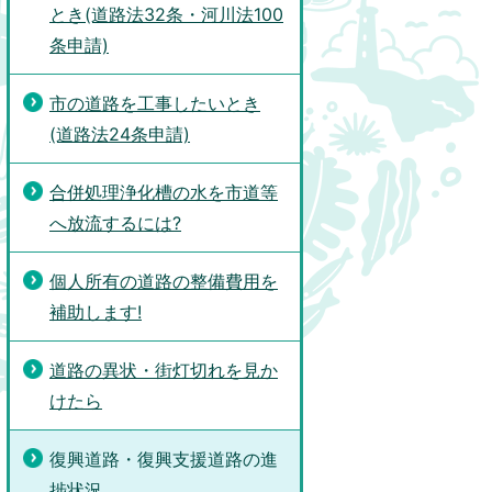
とき(道路法32条・河川法100
条申請)
市の道路を工事したいとき
(道路法24条申請)
合併処理浄化槽の水を市道等
へ放流するには?
個人所有の道路の整備費用を
補助します!
道路の異状・街灯切れを見か
けたら
復興道路・復興支援道路の進
捗状況