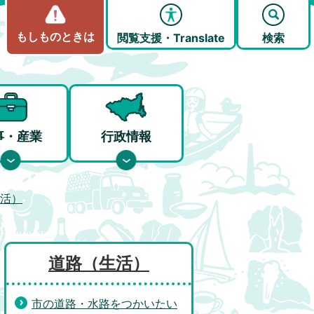
もしものときは
閲覧支援・Translate
検索
事・産業
行政情報
活）
道路（生活）
市の道路・水路をつかいたい