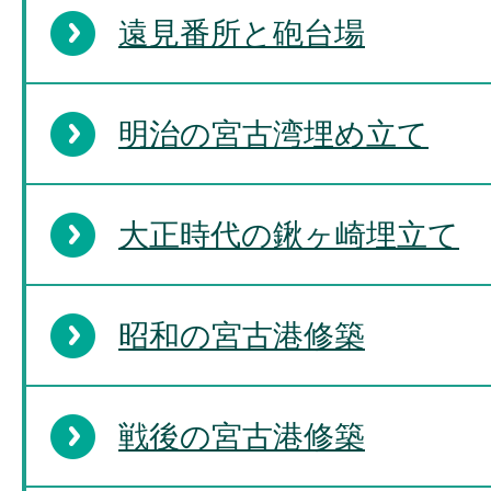
遠見番所と砲台場
明治の宮古湾埋め立て
大正時代の鍬ヶ崎埋立て
昭和の宮古港修築
戦後の宮古港修築