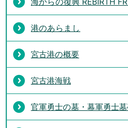
海からの復興 REBIRTH FRO
港のあらまし
宮古港の概要
宮古港海戦
官軍勇士の墓・幕軍勇士墓