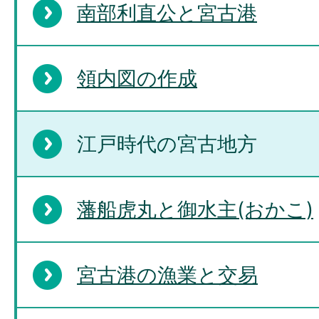
南部利直公と宮古港
領内図の作成
江戸時代の宮古地方
藩船虎丸と御水主(おかこ)
宮古港の漁業と交易