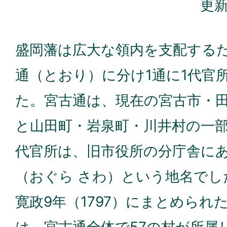
更新
盛岡藩は広大な領内を支配するた
通（とおり）に分け1通に1代官
た。宮古通は、現在の宮古市・
と山田町・岩泉町・川井村の一
代官所は、旧市役所の分庁舎に
（おぐら さわ）という地名でし
寛政9年（1797）にまとめられ