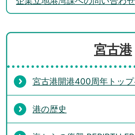
企業立地港湾課への問い合わ
宮古港
宮古港開港400周年トッ
港の歴史