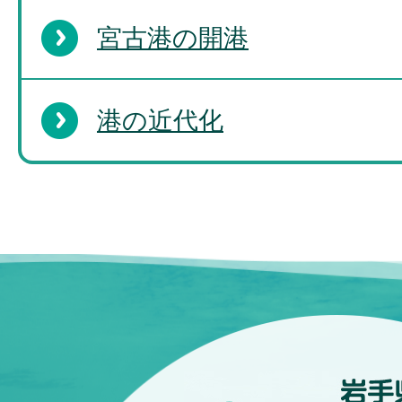
宮古港の開港
港の近代化