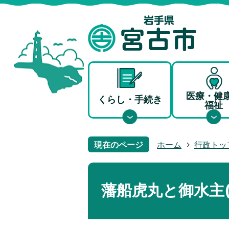
医療・健
くらし・手続き
福祉
現在のページ
ホーム
行政トッ
藩船虎丸と御水主(