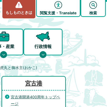
もしものときは
閲覧支援・Translate
検索
事・産業
行政情報
虎丸と御水主(おかこ)
宮古港
宮古港開港400周年トップペ
ージ