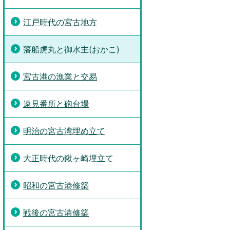
江戸時代の宮古地方
藩船虎丸と御水主(おかこ)
宮古港の漁業と交易
遠見番所と砲台場
明治の宮古湾埋め立て
大正時代の鍬ヶ崎埋立て
昭和の宮古港修築
戦後の宮古港修築