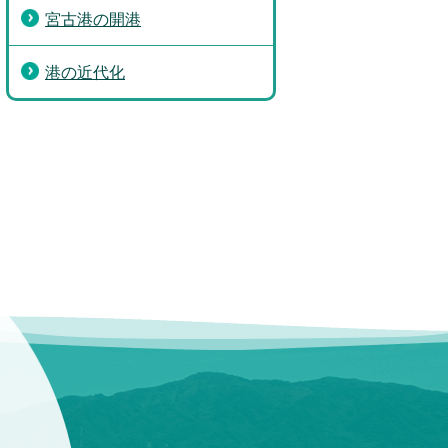
宮古港の開港
港の近代化