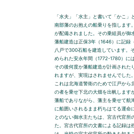
「水夫」「水主」と書いて「かこ」
南部藩のお抱えの船乗りを指します
が配備されました。その乗組員が御
藩船建造は正保3年（1646）に記録
八戸で300石船を建造しています。
められた安永年間（1772-1780
その後何度か藩船建造が計画された
れますが、実現はされませんでした。
これは北海道警衛のためで江戸から北
の者を乗せ下北の大畑を出帆します
藩船でありながら、藩主を乗せて航
に船囲いされるまま朽ちはてる運命
とのない御水主たちは、宮古代官所
た。宮古代官所の文書による記録は
は、当時の宮古代官所の動きを知る