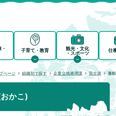
康・
観光・文化
子育て・教育
仕
・スポーツ
プページ
組織別で探す
企業立地港湾課
宮古港
藩船
おかこ)