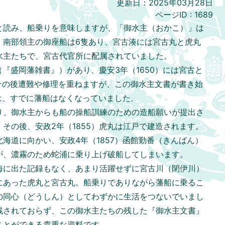
更新日：2025年03月28日
ページID :
1689
と読み、船乗りを意味しますが、「御水主（おかこ）」は
。南部領主の御座船は6隻あり、宮古湊には宮古丸と虎丸
水主たちで、宮古代官所に配属されていました。
（『盛岡藩雑書』）があり、慶安3年（1650）には宮古と
その後遭難や修理を重ねますが、この御水主文書が書き始
）には、すでに藩船はなくなっていました。
り、御水主からも船の操船訓練のための造船願いが提出さ
その後、安政2年（1855）虎丸は江戸で建造されます。
海道に向かい、安政4年（1857）函館勤番（きんばん）
が、濃霧のため蛇浦に乗り上げ破船してしまいます。
海に出た記録もなく、あまり活躍せずに宮古川（閉伊川）
にあった虎丸と宮古丸。船乗りでありながら藩船に乗るこ
の同心（どうしん）としてわずかに生活をつないでいまし
残されておらず、この御水主たちの残した『御水主文書』
ことができる貴重な資料です。