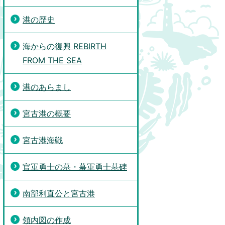
港の歴史
海からの復興 REBIRTH
FROM THE SEA
港のあらまし
宮古港の概要
宮古港海戦
官軍勇士の墓・幕軍勇士墓碑
南部利直公と宮古港
領内図の作成