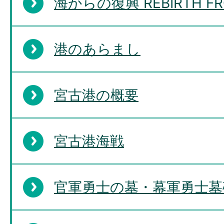
海からの復興 REBIRTH FRO
港のあらまし
宮古港の概要
宮古港海戦
官軍勇士の墓・幕軍勇士墓