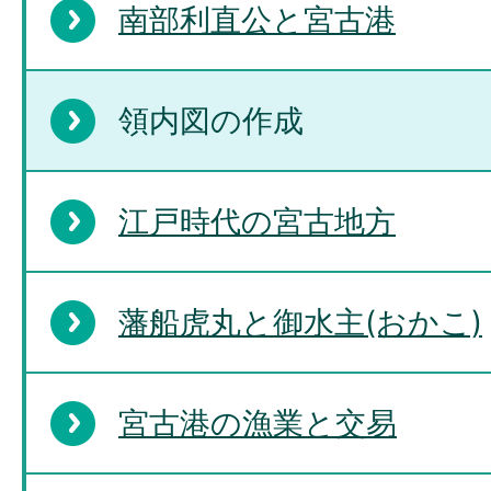
南部利直公と宮古港
領内図の作成
江戸時代の宮古地方
藩船虎丸と御水主(おかこ)
宮古港の漁業と交易