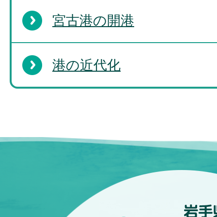
宮古港の開港
港の近代化