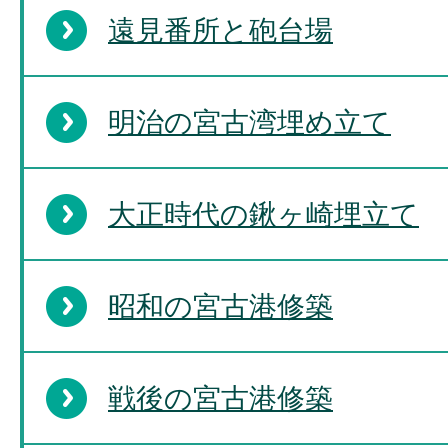
遠見番所と砲台場
明治の宮古湾埋め立て
大正時代の鍬ヶ崎埋立て
昭和の宮古港修築
戦後の宮古港修築