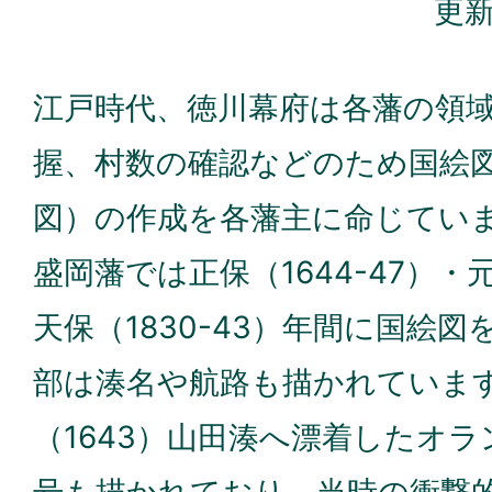
更新
江戸時代、徳川幕府は各藩の領
握、村数の確認などのため国絵
図）の作成を各藩主に命じてい
盛岡藩では正保（1644-47）・元禄
天保（1830-43）年間に国絵
部は湊名や航路も描かれています
（1643）山田湊へ漂着したオ