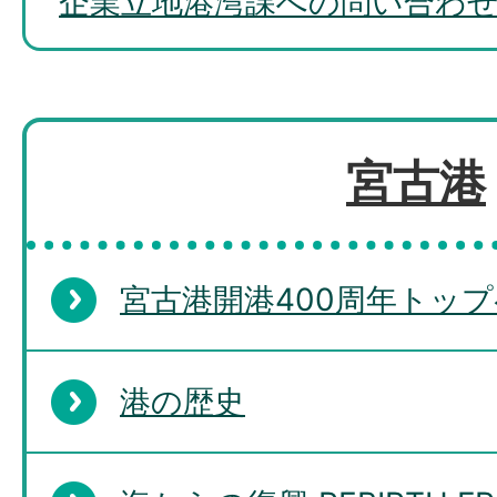
企業立地港湾課への問い合わ
宮古港
宮古港開港400周年トッ
港の歴史