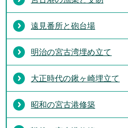
遠見番所と砲台場
明治の宮古湾埋め立て
大正時代の鍬ヶ崎埋立て
昭和の宮古港修築