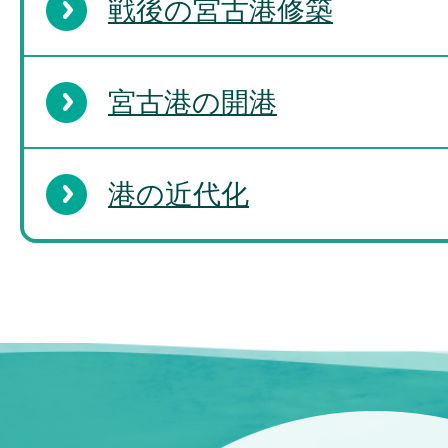
戦後の宮古港修築
宮古港の開港
港の近代化