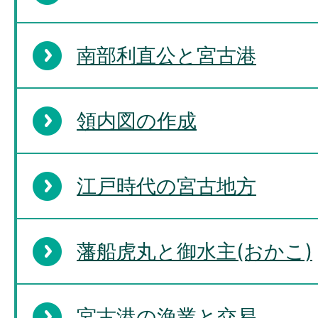
南部利直公と宮古港
領内図の作成
江戸時代の宮古地方
藩船虎丸と御水主(おかこ)
宮古港の漁業と交易