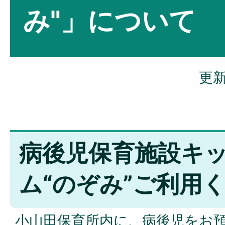
み"」について
更新
病後児保育施設キ
ム“のぞみ”ご利用
小山田保育所内に、病後児をお