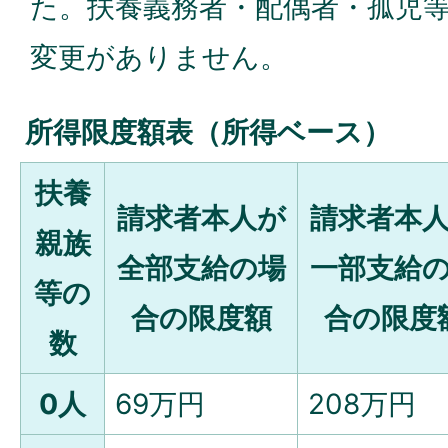
た。扶養義務者・配偶者・孤児
変更がありません。
所得限度額表（所得ベース）
扶養
請求者本人が
請求者本
親族
全部支給の場
一部支給
等の
合の限度額
合の限度
数
0人
69万円
208万円