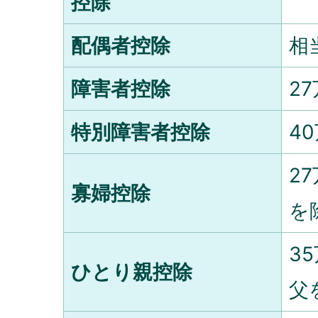
控除
配偶者控除
相
障害者控除
2
特別障害者控除
4
2
寡婦控除
を
35
ひとり親控除
父