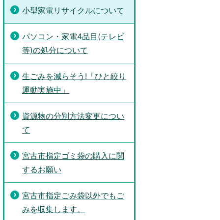
小型家電リサイクルについて
パソコン・家電4品目(テレビ
等)の処分について
生ごみを減らそう!「ひと絞り
運動実施中」
資源物の分別方法変更につい
て
宮古市指定ゴミ袋の購入に関
するお願い
宮古市指定ごみ袋以外でもご
みを収集します。