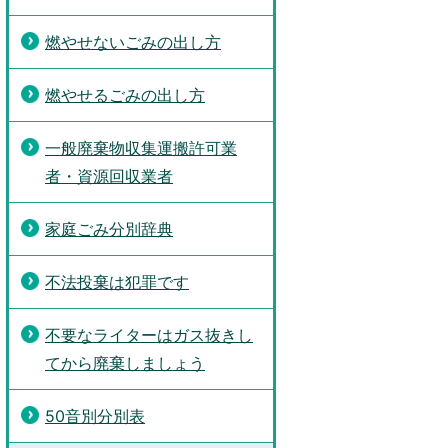
燃やせないごみの出し方
燃やせるごみの出し方
一般廃棄物収集運搬許可業
者・資源回収業者
家庭ごみ分別辞典
不法投棄は犯罪です
不要なライターはガス抜きし
てから廃棄しましょう
50音別分別表