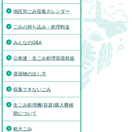
地区別ごみ収集カレンダー
ごみの持ち込み・処理料金
みんなのQ&A
公衛連・生ごみ処理容器斡旋
資源物の出し方
収集できないごみ
生ごみ処理機(容器)購入費補
助について
粗大ごみ