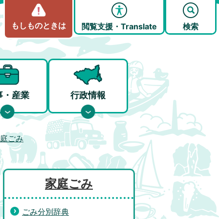
もしものときは
閲覧支援・Translate
検索
事・産業
行政情報
庭ごみ
家庭ごみ
ごみ分別辞典