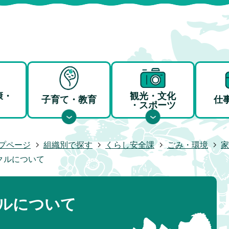
康・
観光・文化
子育て・教育
仕
・スポーツ
プページ
組織別で探す
くらし安全課
ごみ・環境
家
クルについて
ルについて