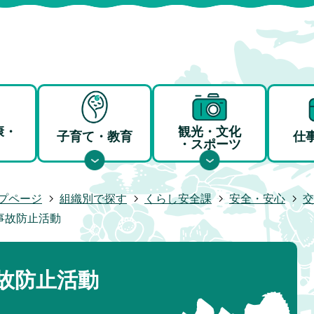
康・
観光・文化
子育て・教育
仕
・スポーツ
プページ
組織別で探す
くらし安全課
安全・安心
交
事故防止活動
故防止活動