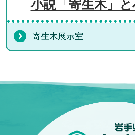
小説「寄生木」と
寄生木展示室