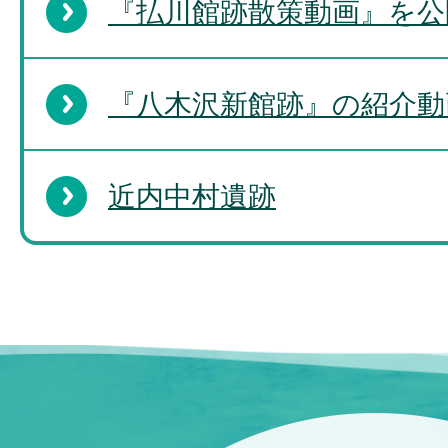
『払川館跡散策動画』を公
『八木沢新館跡』の紹介動
近内中村遺跡