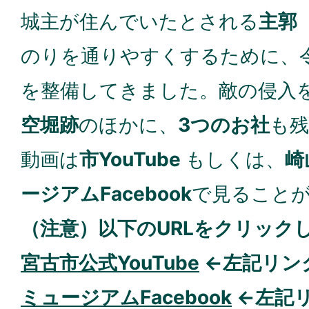
城主が住んでいたとされる
主郭
のりを通りやすくするために、
を整備してきました。敵の侵入
空堀跡
のほかに、
3つのお社
も
動画は
市YouTube
もしくは、
崎
ージアムFacebook
で見ること
（注意）以下のURLをクリック
宮古市公式YouTube
←左記リン
ミュージアムFacebook
←左記