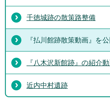
千徳城跡の散策路整備
『払川館跡散策動画』を公
『八木沢新館跡』の紹介動
近内中村遺跡