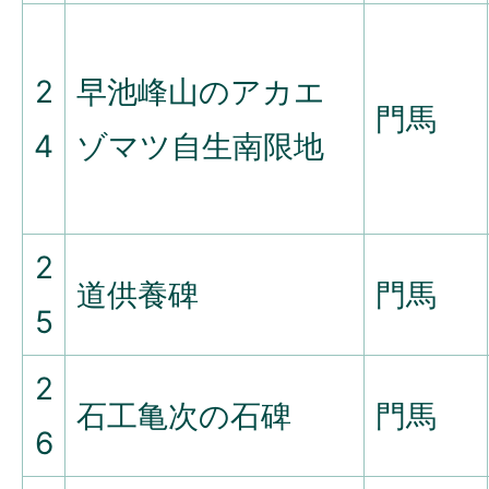
2
早池峰山のアカエ
門馬
4
ゾマツ自生南限地
2
道供養碑
門馬
5
2
石工亀次の石碑
門馬
6