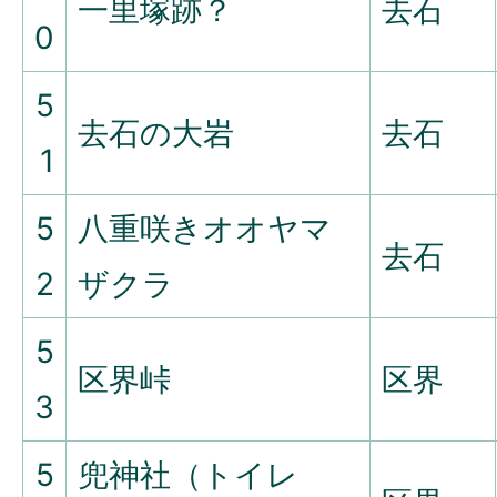
一里塚跡？
去石
0
5
去石の大岩
去石
1
5
八重咲きオオヤマ
去石
2
ザクラ
5
区界峠
区界
3
5
兜神社（トイレ