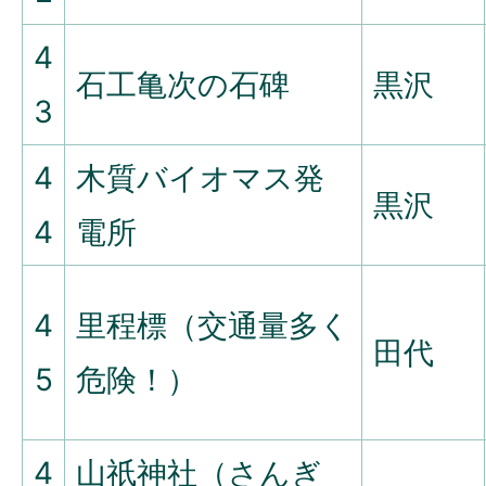
4
石工亀次の石碑
黒沢
3
4
木質バイオマス発
黒沢
4
電所
4
里程標（交通量多く
田代
5
危険！）
4
山祇神社（さんぎ