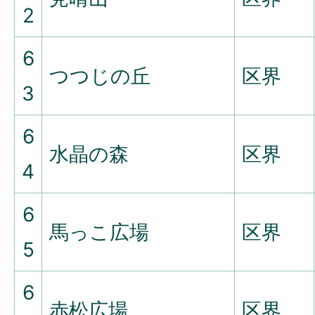
2
6
つつじの丘
区界
3
6
水晶の森
区界
4
6
馬っこ広場
区界
5
6
赤松広場
区界