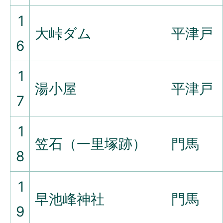
1
大峠ダム
平津戸
6
1
湯小屋
平津戸
7
1
笠石（一里塚跡）
門馬
8
1
早池峰神社
門馬
9