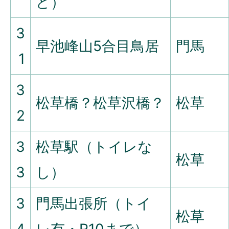
ど）
3
早池峰山5合目鳥居
門馬
1
3
松草橋？松草沢橋？
松草
2
3
松草駅（トイレな
松草
3
し）
3
門馬出張所（トイ
松草