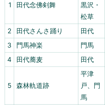
1
田代念佛剣舞
黒沢・
松草
2
田代さんさ踊り
田代
3
門馬神楽
門馬
4
田代蕎麦
田代
平津
5
森林軌道跡
戸、門
馬