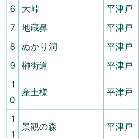
6
大峠
平津戸
7
地蔵鼻
平津戸
8
ぬかり洞
平津戸
9
榊街道
平津戸
1
産土様
平津戸
0
1
景観の森
平津戸
1