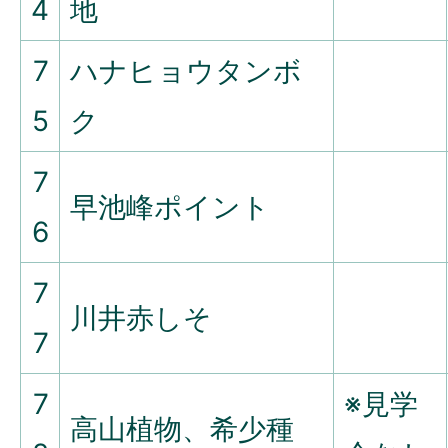
4
地
7
ハナヒョウタンボ
5
ク
7
早池峰ポイント
6
7
川井赤しそ
7
7
※見学
高山植物、希少種