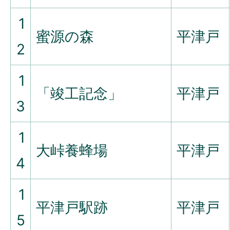
1
蜜源の森
平津戸
2
1
「竣工記念」
平津戸
3
1
大峠養蜂場
平津戸
4
1
平津戸駅跡
平津戸
5