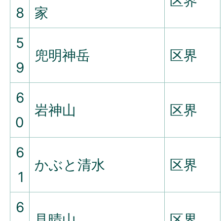
区界
8
家
5
兜明神岳
区界
9
6
岩神山
区界
0
6
かぶと清水
区界
1
6
見晴山
区界