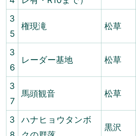
4
レ有・R10まで）
3
権現滝
松草
5
3
レーダー基地
松草
6
3
馬頭観音
松草
7
3
ハナヒョウタンボ
黒沢
8
クの群落