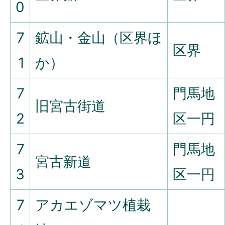
0
7
鉱山・金山（区界ほ
区界
1
か）
7
門馬地
旧宮古街道
2
区一円
7
門馬地
宮古新道
3
区一円
7
アカエゾマツ植栽