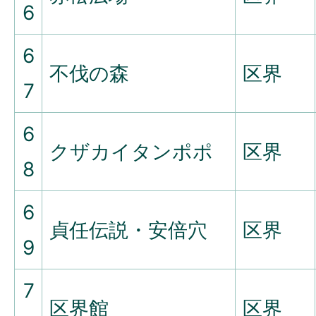
6
6
不伐の森
区界
7
6
クザカイタンポポ
区界
8
6
貞任伝説・安倍穴
区界
9
7
区界館
区界