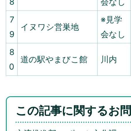
8
会なし
7
※見学
イヌワシ営巣地
9
会なし
8
道の駅やまびこ館
川内
0
この記事に関するお