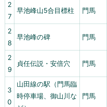
2
早池峰山5合目標柱
門馬
7
2
早池峰の碑
門馬
8
2
貞任伝説・安倍穴
門馬
9
山田線の駅（門馬臨
3
時停車場、御山川な
門馬
0