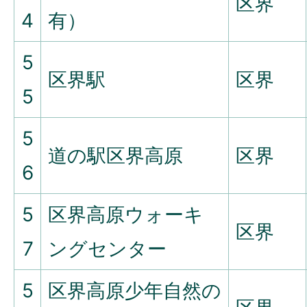
区界
4
有）
5
区界駅
区界
5
5
道の駅区界高原
区界
6
5
区界高原ウォーキ
区界
7
ングセンター
5
区界高原少年自然の