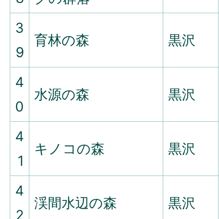
3
育林の森
黒沢
9
4
水源の森
黒沢
0
4
キノコの森
黒沢
1
4
渓間水辺の森
黒沢
2