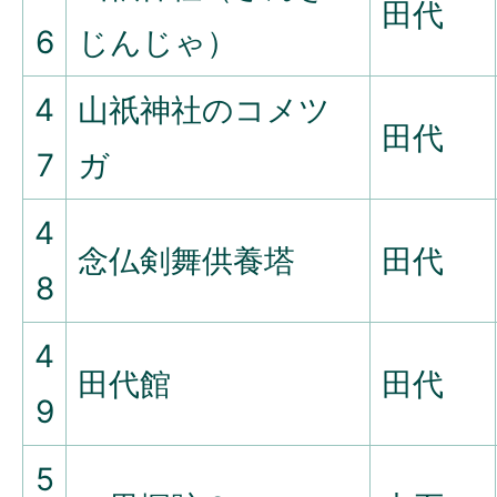
田代
6
じんじゃ）
4
山祇神社のコメツ
田代
7
ガ
4
念仏剣舞供養塔
田代
8
4
田代館
田代
9
5