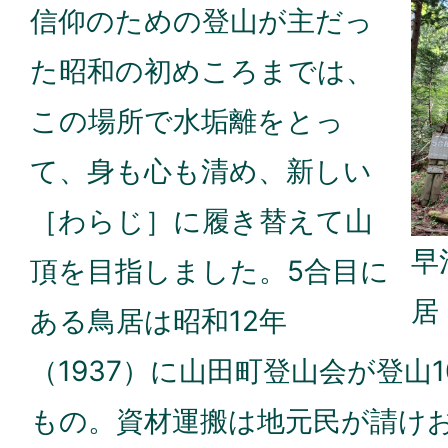
信仰のための登山が主だっ
た昭和の初めころまでは、
この場所で水垢離をとっ
て、身も心も清め、新しい
［わらじ］に履き替えて山
早
頂を目指しました。5合目に
居
ある鳥居は昭和12年
（1937）に山田町登山会が登山
もの。資材運搬は地元民が請け