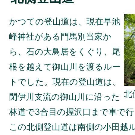
かつての登山道は、現在早池
峰神社がある門馬別当家か
ら、石の大鳥居をくぐり、尾
根を越えて御山川を渡るルー
トでした。現在の登山道は、
北
閉伊川支流の御山川に沿った
林道で3合目の握沢口まで車で
この北側登山道は南側の小田越