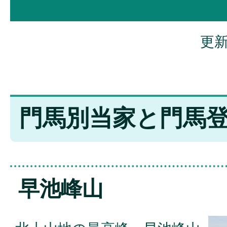
更新
門馬別当家と門馬
早池峰山