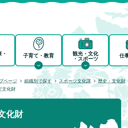
康・
観光・文化
子育て・教育
仕
・スポーツ
プページ
組織別で探す
スポーツ文化課
歴史・文化財
定文化財
文化財