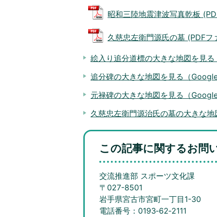
昭和三陸地震津波写真乾板 (PDFフ
久慈忠左衛門源氏の墓 (PDFファイ
絵入り追分道標の大きな地図を見る（G
追分碑の大きな地図を見る（Googl
元禄碑の大きな地図を見る（Googl
久慈忠左衛門源治氏の墓の大きな地図を
この記事に関するお問
交流推進部 スポーツ文化課
〒027-8501
岩手県宮古市宮町一丁目1-30
電話番号：0193‐62‐2111