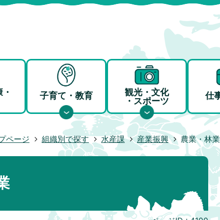
康・
観光・文化
子育て・教育
仕
・スポーツ
プページ
組織別で探す
水産課
産業振興
農業・林業
業