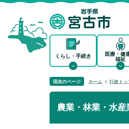
医療・健
くらし・手続き
福祉
現在のページ
ホーム
行政トッ
農業・林業・水産