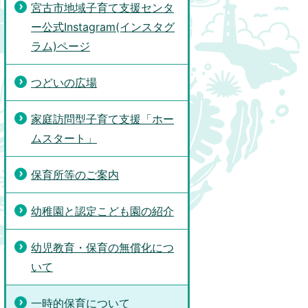
宮古市地域子育て支援センタ
ー公式Instagram(インスタグ
ラム)ページ
つどいの広場
家庭訪問型子育て支援「ホー
ムスタート」
保育所等のご案内
幼稚園と認定こども園の紹介
幼児教育・保育の無償化につ
いて
一時的保育について