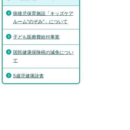
病後児保育施設「キッズケア
ルーム“のぞみ"」について
子ども医療費給付事業
国民健康保険税の減免につい
て
5歳児健康診査