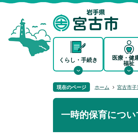
医療・健
くらし・手続き
福祉
現在のページ
ホーム
宮古市子
一時的保育につい