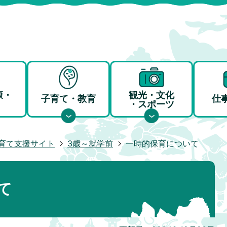
康・
観光・文化
子育て・教育
仕
・スポーツ
育て支援サイト
3歳～就学前
一時的保育について
て