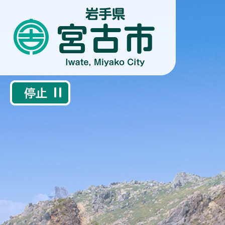
1
2
枚
枚
目
目
の
の
ス
ス
ラ
ラ
イ
イ
ド
ド