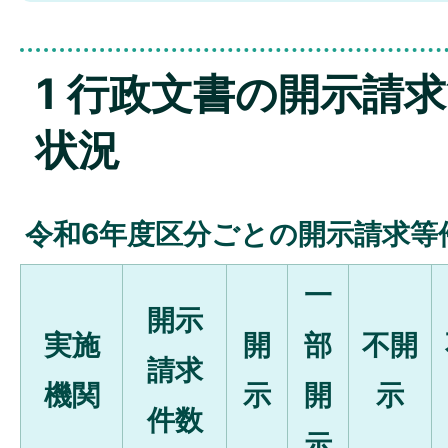
1 行政文書の開示請
状況
令和6年度区分ごとの開示請求等
一
開示
実施
開
部
不開
請求
機関
示
開
示
件数
示