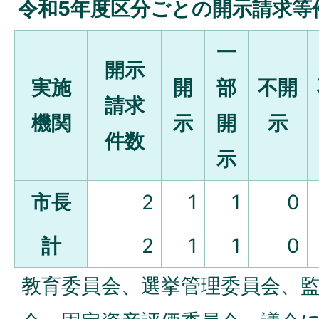
令和5年度区分ごとの開示請求等
一
開示
実施
開
部
不開
請求
機関
示
開
示
件数
示
市長
2
1
1
0
計
2
1
1
0
教育委員会、選挙管理委員会、