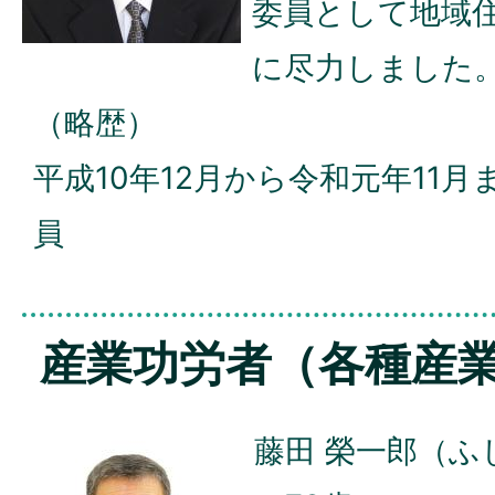
委員として地域
に尽力しました
（略歴）
平成10年12月から令和元年11月
員
産業功労者（各種産
藤田 榮一郎（ふ