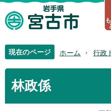
現在のページ
ホーム
行政
林政係