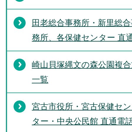
田老総合事務所・新里総合
務所、各保健センター 直
崎山貝塚縄文の森公園複合
一覧
宮古市役所・宮古保健セン
ター・中央公民館 直通電