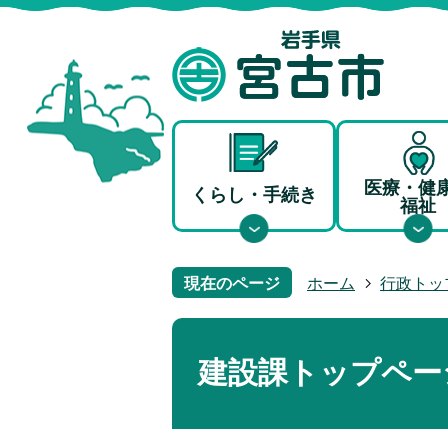
医療・健
くらし・手続き
福祉
現在のページ
ホーム
行政トッ
建設課トップペー