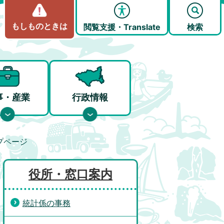
もしものときは
閲覧支援・Translate
検索
事・産業
行政情報
プページ
役所・窓口案内
統計係の事務