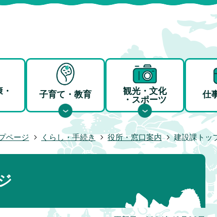
康・
観光・文化
子育て・教育
仕
・スポーツ
プページ
くらし・手続き
役所・窓口案内
建設課トッ
ジ