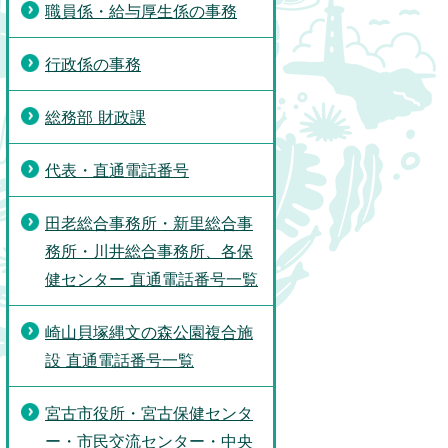
職員係・給与厚生係の事務
行政係の事務
総務部 財政課
代表・直通電話番号
田老総合事務所・新里総合事
務所・川井総合事務所、各保
健センター 直通電話番号一覧
崎山貝塚縄文の森公園複合施
設 直通電話番号一覧
宮古市役所・宮古保健センタ
ー・市民交流センター・中央