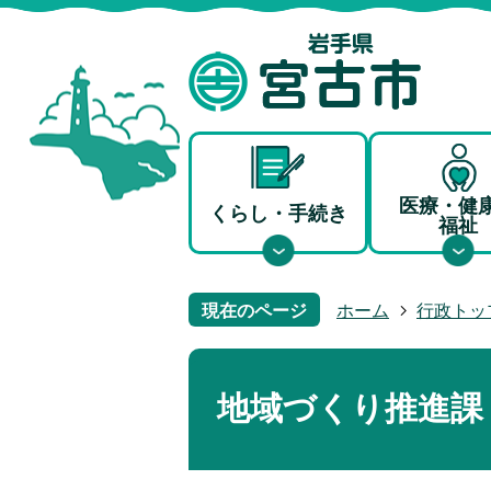
医療・健
くらし・手続き
福祉
現在のページ
ホーム
行政トッ
地域づくり推進課