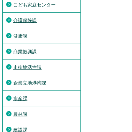
こども家庭センター
介護保険課
健康課
商業振興課
市街地活性課
企業立地港湾課
水産課
農林課
建設課