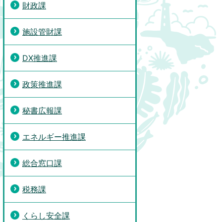
財政課
施設管財課
DX推進課
政策推進課
秘書広報課
エネルギー推進課
総合窓口課
税務課
くらし安全課