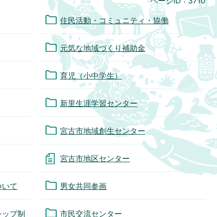
ページID :
3710
住民活動・コミュニティ・協働
元気な地域づくり補助金
育児（小中学生）
新里生涯学習センター
宮古市地域創生センター
宮古市地区センター
ついて
男女共同参画
シップ制
市民交流センター